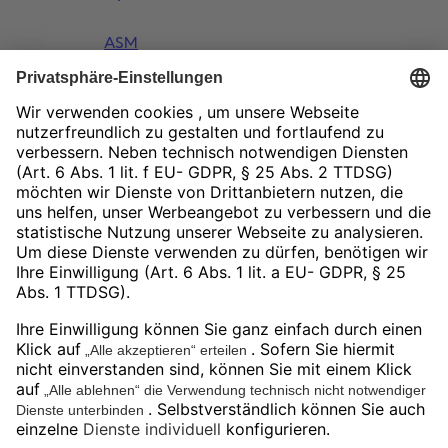
ASM
Newsletter
Social Media
LinkedIn
Facebook
Instagram
YouTube
Unser Angebot gilt ausschließlich für