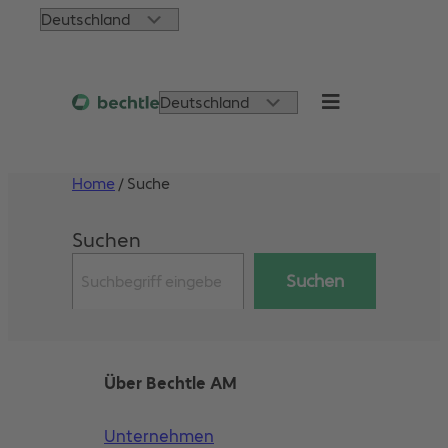
Zum
Choose
Inhalt
a
springen
language
Choose
a
language
Home
/
Suche
Suchen
Suchen
Über Bechtle AM
Unternehmen