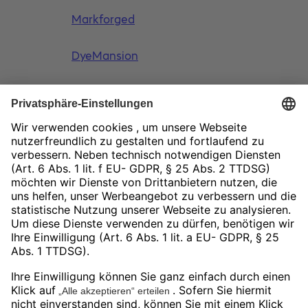
Markforged
DyeMansion
ASM
Newsletter
Social Media
LinkedIn
Facebook
Instagram
YouTube