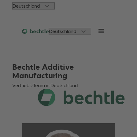
Zum
Choose
Inhalt
a
springen
language
Choose
a
language
Bechtle Additive
Manufacturing
Vertriebs-Team in Deutschland