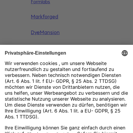
Formlabs
Markforged
DyeMansion
ASM
Newsletter
Social Media
LinkedIn
Facebook
Instagram