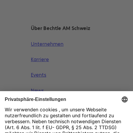
Über Bechtle AM Schweiz
Unternehmen
Karriere
Events
News
Academy
Marken
DyeMansion