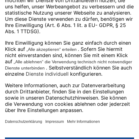
HP
ASM
Social Media
LinkedIn
Facebook
Instagram
YouTube
Impressum
© 2026 Bechtle Additive