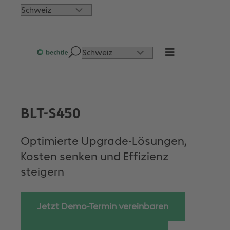
Direkt
Choose
zum
a
Inhalt
language
wechseln
Choose
a
language
BLT-S450
Optimierte Upgrade-Lösungen,
Kosten senken und Effizienz
steigern
Jetzt Demo-Termin vereinbaren