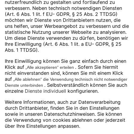
Marken
DyeMansion
HP
ASM
Social Media
LinkedIn
Facebook
Instagram
YouTube