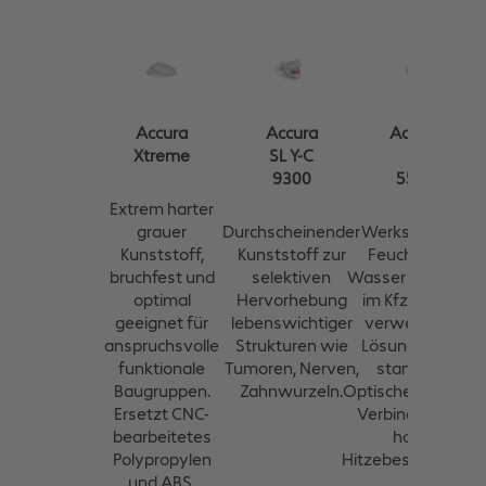
Accura
Accura
Accura
Xtreme
SL Y-C
SL
9300
5530
Extrem harter
grauer
Durchscheinender
Werkstoff, der
Kunststoff,
Kunststoff zur
Feuchtigkeit,
bruchfest und
selektiven
Wasser und (auch
optimal
Hervorhebung
im Kfz-Bereich
geeignet für
lebenswichtiger
verwendete)
anspruchsvolle
Strukturen wie
Lösungsmittel
funktionale
Tumoren, Nerven,
standhält.
Baugruppen.
Zahnwurzeln.
Optische Klarheit i
Ersetzt CNC-
Verbindung mit
bearbeitetes
hoher
Polypropylen
Hitzebeständigkeit
und ABS.