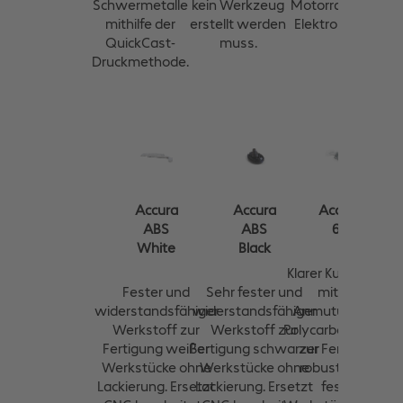
Schwermetalle
kein Werkzeug
Motorraum oder
mithilfe der
erstellt werden
Elektrobauteile.
QuickCast-
muss.
Druckmethode.
Accura
Accura
Accura
ABS
ABS
60
White
Black
Klarer Kunststoff
Fester und
Sehr fester und
mit der
widerstandsfähiger
widerstandsfähiger
Anmutung von
Werkstoff zur
Werkstoff zur
Polycarbonatguss
Fertigung weißer
Fertigung schwarzer
zur Fertigung
Werkstücke ohne
Werkstücke ohne
robuster und
Lackierung. Ersetzt
Lackierung. Ersetzt
fester