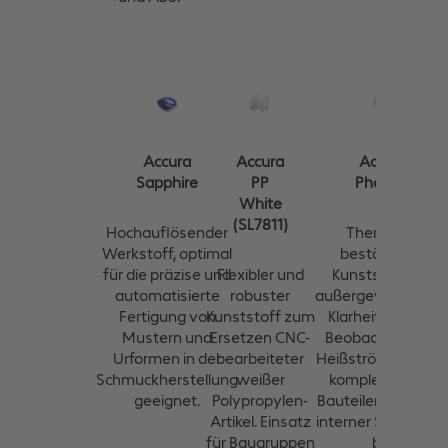
Accura
Accura
Accura
Sapphire
PP
Phoenix
White
(SL7811)
Hochauflösender
Thermisch
Werkstoff, optimal
beständiger
für die präzise und
Flexibler und
Kunststoff mit
automatisierte
robuster
außergewöhnliche
Fertigung von
Kunststoff zum
Klarheit, der das
Mustern und
Ersetzen CNC-
Beobachten von
Urformen in der
bearbeiteter
Heißströmungen i
Schmuckherstellung
weißer
komplexen Kfz-
geeignet.
Polypropylen-
Bauteilen wie auc
Artikel. Einsatz
interner Strukture
für Baugruppen
bei