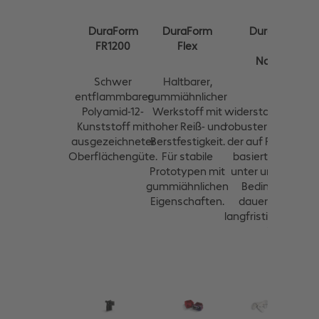
DuraForm
DuraForm
DuraForm
FR1200
Flex
EX
Natural
Schwer
Haltbarer,
entflammbarer
gummiähnlicher
Ein
Polyamid-12-
Werkstoff mit
widerstandsfähige
Kunststoff mit
hoher Reiß- und
robuster Kunststof
ausgezeichneter
Berstfestigkeit.
der auf Polyamid 1
Oberflächengüte.
Für stabile
basiert und auch
Prototypen mit
unter unter rauen
gummiähnlichen
Bedingungen
Eigenschaften.
dauerhaft und
langfristig belastb
ist.