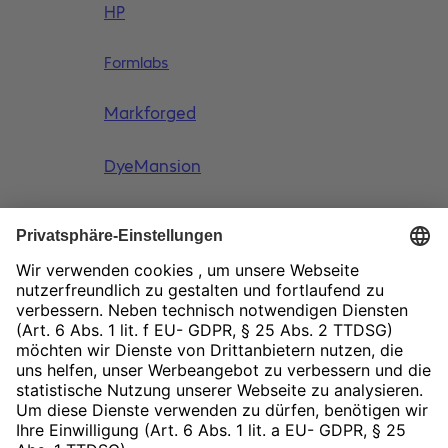
HP
Formlabs
Markforged
DyeMansion
ASM
Newsletter
Social Media
LinkedIn
Facebook