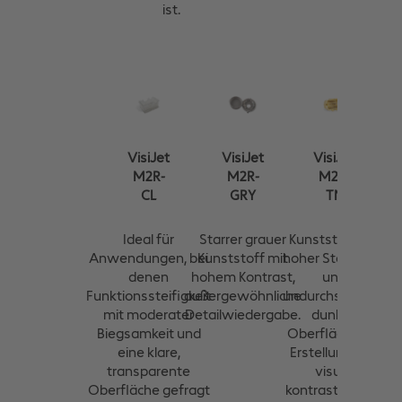
ist.
VisiJet
VisiJet
VisiJet
M2R-
M2R-
M2R-
CL
GRY
TN
Ideal für
Starrer grauer
Kunststoff mit
Anwendungen, bei
Kunststoff mit
hoher Steifigkeit
denen
hohem Kontrast,
und
Funktionssteifigkeit
außergewöhnliche
undurchsichtiger
mit moderater
Detailwiedergabe.
dunkler
Biegsamkeit und
Oberfläche zur
eine klare,
Erstellung von
transparente
visuell
Oberfläche gefragt
kontrastreichen