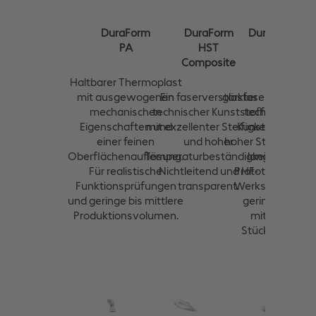
DuraForm
DuraForm
DuraForm
PA
HST
GF
Composite
Haltbarer Thermoplast
Ein
mit ausgewogenen
Ein faserverstärkter
glasfaserverstärkt
mechanischen
technischer Kunststoff
technischer
Eigenschaften und
mit exzellenter Steifigkeit
Kunststoff mit
einer feinen
und hoher
hoher Steifigkeit f
Oberflächenauflösung.
Temperaturbeständigkeit.
langlebige
Für realistische
Nichtleitend und HF-
Prototypen und
Funktionsprüfungen
transparent.
Werkstücke mit
und geringe bis mittlere
geringen bis
Produktionsvolumen.
mittleren
Stückzahlen.