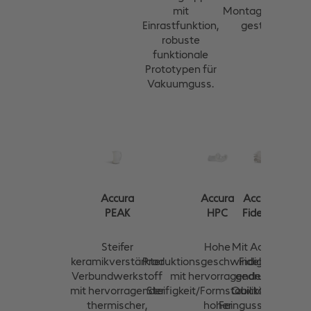
mit
Montagearbeiten
Einrastfunktion,
gestattet.
robuste
funktionale
Prototypen für
Vakuumguss.
Accura
Accura
Accura
Fidelity
PEAK
HPC
Mit Accura®
Steifer
Hohe
Fidelity™
keramikverstärkter
Produktionsgeschwindigkeiten
gedruckte
Verbundwerkstoff
mit hervorragender
QuickCast®-
mit hervorragender
Steifigkeit/Formstabilität und
Feingussmodelle
thermischer,
hoher