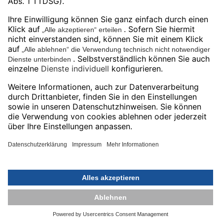
Instagram
YouTube
Unser Angebot gilt ausschließlich für
gewerbliche Endkunden und Öffentliche
Auftraggeber.
Preise in EUR zuzüglich gesetzlicher MwSt.
Impressum
© 2026 Bechtle Additive
Datenschutz
Manufacturing Deutschland
GmbH
AGB