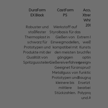
DuraForm
CastForm
Accura
EX Black
PS
Xtreme
White
200
Robuster und
Werkstoff auf
stoßfester
Styrolbasis für das
Thermoplast in
Gießen von
Extrem harter
schwarz für
Einwegmodellen,
weißer
Prototypen und
kompatibel mit
Kunststoff,
Produkte mit der
den meisten
bruchfest und
Qualität von
gängigen
optimal
Spritzgussteilen.
Gießereiverfahren.
geeignet für
Geeignet für
anspruchsvolle
Metallguss von
funktionale
Prototypen und
Baugruppen.
kleinere bis
Ersetzt CNC-
mittlere
bearbeitetes
Stückzahlen.
Polypropylen
und ABS.