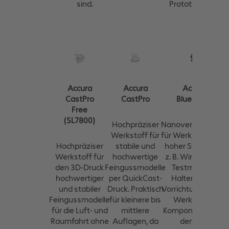
sind.
Prototypen.
Accura
Accura
Accura
CastPro
CastPro
Bluestone
Free
(SL7800)
Hochpräziser
Nanoverbundstoff
Werkstoff für
für Werkstücke mit
Hochpräziser
stabile und
hoher Steifigkeit,
Werkstoff für
hochwertige
z. B. Windtunnel-
den 3D-Druck
Feingussmodelle
Testmodelle,
hochwertiger
per QuickCast-
Halterungen,
und stabiler
Druck. Praktisch
Vorrichtungen und
Feingussmodelle
für kleinere bis
Werkzeuge,
für die Luft- und
mittlere
Komponenten für
Raumfahrt ohne
Auflagen, da
den Kfz-