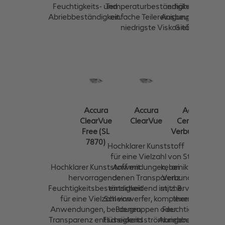
erhöhen die
Feuchtigkeits- und
Temperaturbeständigkeit. Für
Ausbeute beim
Abriebbeständigkeit.
einfache Teilereinigung und
Gießen.
niedrigste Viskosität.
Accura
Accura
Accura
ClearVue
ClearVue
CeraMAX-
Free (SL
Verbundstoff
7870)
Hochklarer Kunststoff
für eine Vielzahl von
Steifer
Hochklarer Kunststoff mit
Anwendungen, bei
keramikverstärkte
hervorragender
denen Transparenz
Verbundwerkstof
Feuchtigkeitsbeständigkeit
entscheidend ist, z. B.
mit hervorragende
für eine Vielzahl von
Scheinwerfer, komplexe
thermischer,
Anwendungen, bei denen
Baugruppen oder
Feuchtigkeits- un
Transparenz entscheidend
Flüssigkeitsströmungen.
Abriebbeständigkei